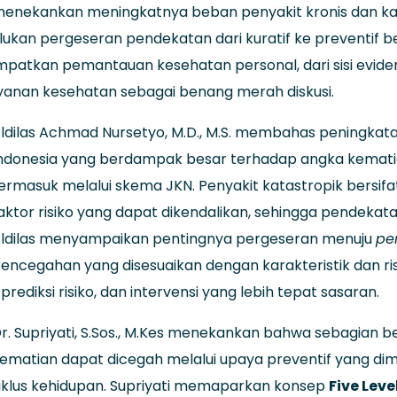
enekankan meningkatnya beban penyakit kronis dan kat
lukan pergeseran pendekatan dari kuratif ke preventif be
kan pemantauan kesehatan personal, dari sisi evidence, 
ayanan kesehatan sebagai benang merah diskusi.
ldilas Achmad Nursetyo, M.D., M.S. membahas peningkata
ndonesia yang berdampak besar terhadap angka kemat
ermasuk melalui skema JKN. Penyakit katastropik bersifa
aktor risiko yang dapat dikendalikan, sehingga pendekatan
ldilas menyampaikan pentingnya pergeseran menuju
pe
encegahan yang disesuaikan dengan karakteristik dan ri
rediksi risiko, dan intervensi yang lebih tepat sasaran.
r. Supriyati, S.Sos., M.Kes menekankan bahwa sebagian
ematian dapat dicegah melalui upaya preventif yang dimu
iklus kehidupan. Supriyati memaparkan konsep
Five Leve