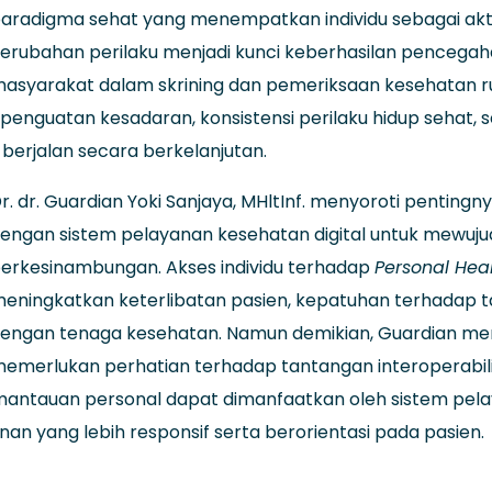
aradigma sehat yang menempatkan individu sebagai ak
erubahan perilaku menjadi kunci keberhasilan pencegaha
asyarakat dalam skrining dan pemeriksaan kesehatan rut
penguatan kesadaran, konsistensi perilaku hidup sehat,
berjalan secara berkelanjutan.
r. dr. Guardian Yoki Sanjaya, MHltInf. menyoroti penting
engan sistem pelayanan kesehatan digital untuk mewu
erkesinambungan. Akses individu terhadap
Personal Hea
eningkatkan keterlibatan pasien, kepatuhan terhadap ta
engan tenaga kesehatan. Namun demikian, Guardian me
emerlukan perhatian terhadap tantangan interoperabilitas,
pemantauan personal dapat dimanfaatkan oleh sistem p
an yang lebih responsif serta berorientasi pada pasien.