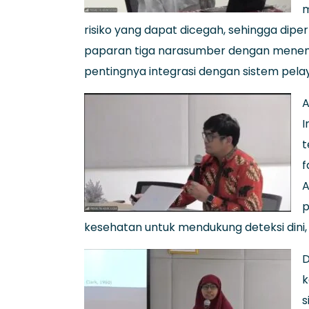
m
risiko yang dapat dicegah, sehingga diper
paparan tiga narasumber dengan menempat
pentingnya integrasi dengan sistem pel
A
I
t
f
A
p
kesehatan untuk mendukung deteksi dini, p
D
k
s