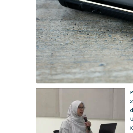
P
S
d
U
K